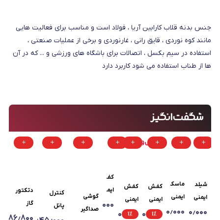
جنس بدنه قلاب کارابین آریا ، فولاد است و مناسب برای فعالیت هایی
مانند کوه نوردی ، قایق رانی ، غارنوردی و برخی از عملیات صنعتی ،
استفاده در سیم بکسل ، اتصالات برای باشگاه های ورزشی و ... که در آن
ها از طناب استفاده می شود کاربرد دارد
کفش
ماسک
شیلد
کفش
کفش
ایمنی
دتکتور
کنترل
گوشی
ایمنی
ایمنی
ایمنی
ایمنی
فولاد
گاز
۱٫۱۰۰٫۰۰۰
پانل
صداگیر
تری
صورت
۱۰٫۵۰۰٫۰۰۰
۳۳۰٫۰۰۰
کاترپیلار
کاترپیلار
۲۱٫۷۸۰٫۰۰۰
۲۱٫۷۸۰٫۰۰۰
۱
٪
۱
٪
پا
اعلام
٫۳۸۶٫۸۰۰
اعلام