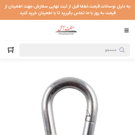
به دلیل نوسانات قیمت،لطفا قبل از ثبت نهایی سفارش،جهت اطمینان از
قیمت به روز با ما تماس بگیرید تا با اطمینان خرید کنید