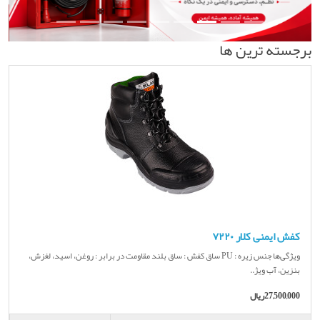
برجسته ترین ها
کفش ایمنی کلار ۷۲۲۰
ویژگی‌ها جنس زیره : PU ساق کفش : ساق بلند مقاومت در برابر : روغن، اسید، لغزش،
بنزین، آب ویژ..
27,500,000ریال