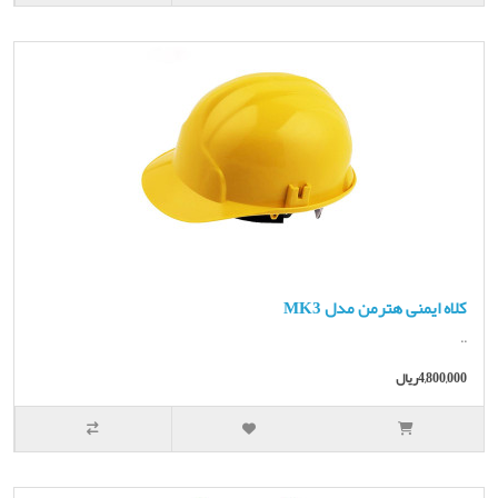
کلاه ایمنی هترمن مدل MK3
..
4,800,000ریال