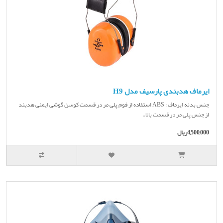
ایرماف هدبندی پارسیف مدل H9
جنس بدنه ایرماف : ABS استفاده از فوم پلی مر در قسمت کوسن گوشی ایمنی هدبند
از جنس پلی مر در قسمت بالا..
4,500,000ریال