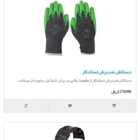
دستکش ضدبرش استادکار
دستکش ضدبرش استادکار از مقاومت بالایی در برابر اشیا تیز برخورددار میباشد..
1,270,000ریال