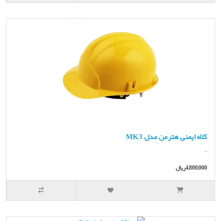
کلاه ایمنی هترمن مدل MK3
..
4,800,000ریال