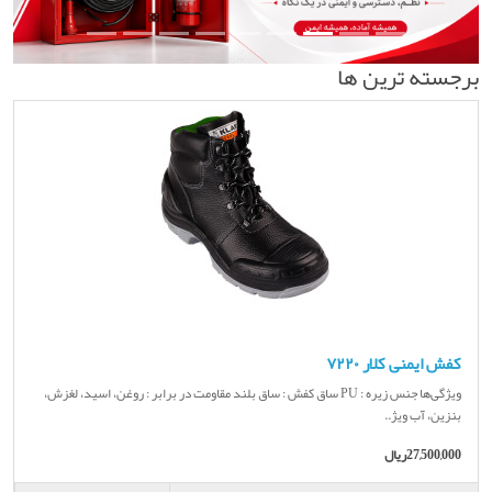
برجسته ترین ها
کفش ایمنی کلار ۷۲۲۰
ویژگی‌ها جنس زیره : PU ساق کفش : ساق بلند مقاومت در برابر : روغن، اسید، لغزش،
بنزین، آب ویژ..
27,500,000ریال