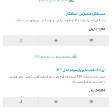
دستکش ضدبرش استادکار
دستکش ضدبرش استادکار از مقاومت بالایی در برابر اشیا تیز برخورددار میباشد..
1,270,000ریال
ایرماف هدبندی پارسیف مدل H9
جنس بدنه ایرماف : ABS استفاده از فوم پلی مر در قسمت کوسن گوشی ایمنی هدبند
از جنس پلی مر در قسمت بالا..
4,500,000ریال